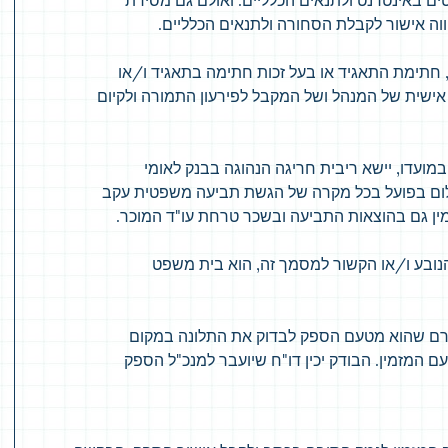
ים באינטרנט ולתנאים הכלליים. ואולם גם מסירת
וה אישור לקבלת הסחורה ולתנאים הכלליים.
, חתימת התאגיד או בעל זכות חתימה בתאגיד ו/או
אישית של המנהל ושל המקבל לפירעון התמורה ולקיום
במועדו, יישא ריבית חריגה הנהוגה בבנק לאומי
ום בפועל בכל מקרה של הגשת תביעה משפטית עקב
מין גם בהוצאות התביעה ובשכר טרחת עו"ד המוכר.
 הנובע ו/או הקשור למסמך זה, הוא בית משפט
 גורם שהוא מטעם הספק לבדוק את התלונה במקום
 המזמין. הבודק יכין דו"ח שיועבר למנכ"ל הספק