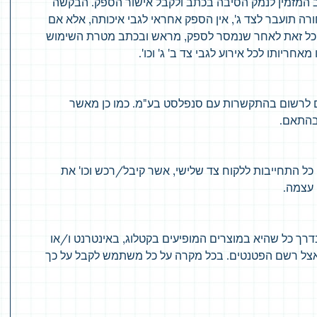
 המזמין לנמק הסיבה בכתב ולקבל אישור הספק. הבקשה
ה שהסחורה תועבר לצד ג', אין הספק אחראי לגבי איכותה, אלא אם
ל זאת לאחר שנמסר לספק, מראש ובכתב מטרת השימוש
חריותו לכל אירוע לגבי צד ב' ג' וכו'.
 לרשום בהתקשרות עם סנפלסט בע"מ. כמו כן מאשר
בהתאם.
 כל התחייבות ללקוח צד שלישי, אשר קיבל/רכש וכו' את
 עצמה.
רך כל שהיא במוצרים המופיעים בקטלוג, באינטרנט ו/או
אצל רשם הפטנטים. בכל מקרה על כל משתמש לקבל על כך