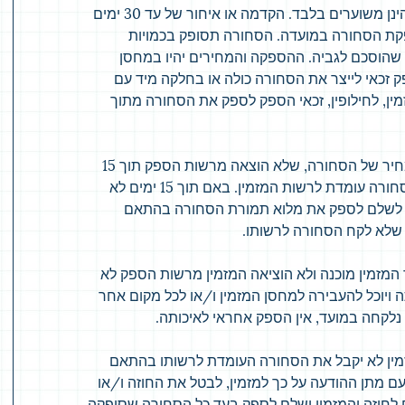
1. זמני ותאריכי ההספקה שנקבעו בהזמנה הינן משוערים בלבד. הקדמה או איחור של עד 30 ימים
 הסחורה במועדה. הסחורה תסופק בכמויות
ה שהוסכם לגביה. ההספקה והמחירים יהיו במחסן
זכאי לייצר את הסחורה כולה או בחלקה מיד עם
ין, לחילופין, זכאי הספק לספק את הסחורה מתוך
2. הספק לא יהיה אחראי להספקה ו/או למחיר של הסחורה, שלא הוצאה מרשות הספק תוך 15
יום מתאריך קבלת הודעה מאת הספק שהסחורה עומדת לרשות המזמין. באם תוך 15 ימים לא
ין לשלם לספק את מלוא תמורת הסחורה בהתאם
שלא לקח הסחורה לרשותו.
המזמין מוכנה ולא הוציאה המזמין מרשות הספק לא
ויוכל להעבירה למחסן המזמין ו/או לכל מקום אחר
 נלקחה במועד, אין הספק אחראי לאיכותה.
זמין לא יקבל את הסחורה העומדת לרשותו בהתאם
עם מתן ההודעה על כך למזמין, לבטל את החוזה ו/או
 לחוזה והמזמין ישלם לספק בעד כל הסחורה שסופקה