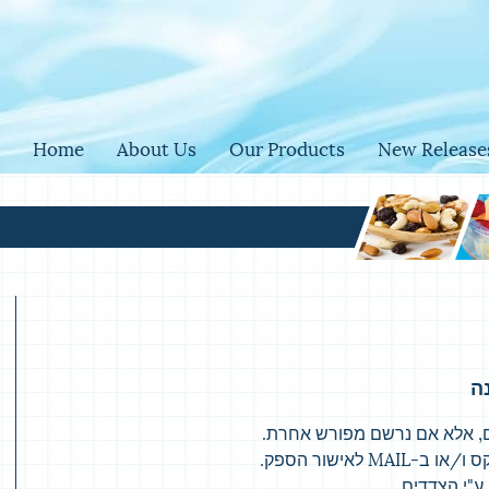
Home
About Us
Our Products
New Release