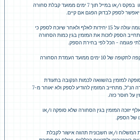
בפקס ו/או במייל תוך 7 ימים ממועד קבלת סחורה
יאפשר לספק לבדוק הפגם אם קיים.
2. היה ויתברר לספק כי כמות הסחורה הפגומה עולה על 15 יחידות לאלף ולאחר שיוכח לספק כי
חייב הספק לזכות את המזמין בגין כמות הסחורה
י פגומה - הכל לפי בחירת הספק.
3. תוקף האחריות זו של הספק תעמוד בתוקפה לתקופה של 10 ימים ממועד העמדת הסחורה
סופקה למזמין בהשוואה לכמות הנקובה בתעודת
המשלוח, ומבלי לגרוע באמור בתנאי המכירה הנ"ל, מתחייב המזמין להודיע לספק ולא יאוחר מ-7
 על חוסר כזה.
סר העולה על 15 יחידות לאלף יזוכה המזמין בגין הסחורה שלא סופקה ו/או
 של הספק.
דת המשלוח ו/או חשבונית תהווה אישור לקבלת